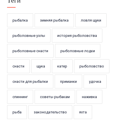
Теги
рыбалка
зимняя рыбалка
ловля щуки
рыболовные узлы
история рыболовства
рыболовные снасти
рыболовные лодки
снасти
щука
катер
рыболовство
снасти для рыбалки
приманки
удочка
спиннинг
советы рыбакам
наживка
рыба
законодательство
яхта