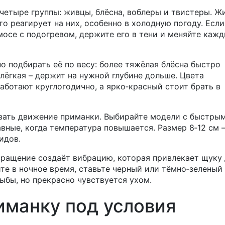
четыре группы: живцы, блёсна, воблеры и твистеры. Ж
то реагирует на них, особенно в холодную погоду. Если
осе с подогревом, держите его в тени и меняйте каж
о подбирать её по весу: более тяжёлая блёсна быстро
лёгкая – держит на нужной глубине дольше. Цвета
аботают круглогодично, а ярко‑красный стоит брать в
вать движение приманки. Выбирайте модели с быстры
авные, когда температура повышается. Размер 8‑12 см 
идов.
вращение создаёт вибрацию, которая привлекает щуку
те в ночное время, ставьте черный или тёмно‑зеленый
рыбы, но прекрасно чувствуется ухом.
иманку под условия