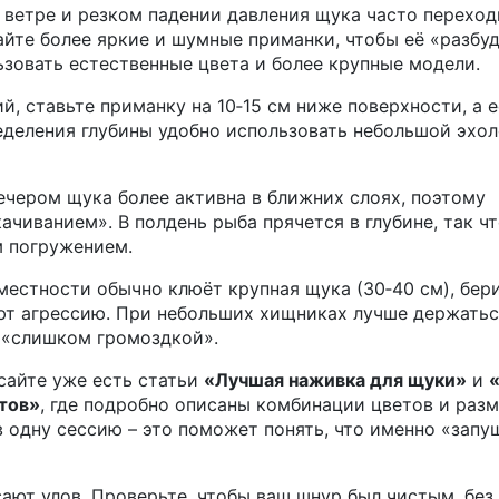
 ветре и резком падении давления щука часто переход
те более яркие и шумные приманки, чтобы её «разбуд
ьзовать естественные цвета и более крупные модели.
й, ставьте приманку на 10‑15 см ниже поверхности, а 
ределения глубины удобно использовать небольшой эхол
вечером щука более активна в ближних слоях, поэтому
ачиванием». В полдень рыба прячется в глубине, так ч
м погружением.
местности обычно клюёт крупная щука (30‑40 см), бер
ют агрессию. При небольших хищниках лучше держатьс
т «слишком громоздкой».
сайте уже есть статьи
«Лучшая наживка для щуки»
и
етов»
, где подробно описаны комбинации цветов и разм
в одну сессию – это поможет понять, что именно «запу
ают улов. Проверьте, чтобы ваш шнур был чистым, без