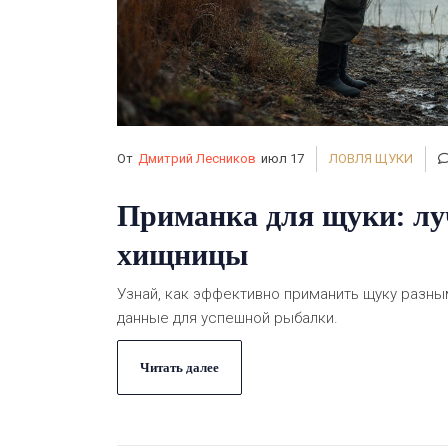
От
Дмитрий Лесников
июл 17
ЛОВЛЯ ЩУКИ
Приманка для щуки: лу
хищницы
Узнай, как эффективно приманить щуку разн
данные для успешной рыбалки.
Читать далее