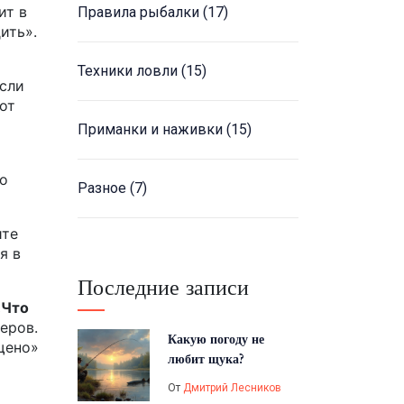
ит в
Правила рыбалки
(17)
ить».
Техники ловли
(15)
если
от
Приманки и наживки
(15)
то
Разное
(7)
ите
я в
Последние записи
«Что
еров.
Какую погоду не
щено»
любит щука?
От
Дмитрий Лесников