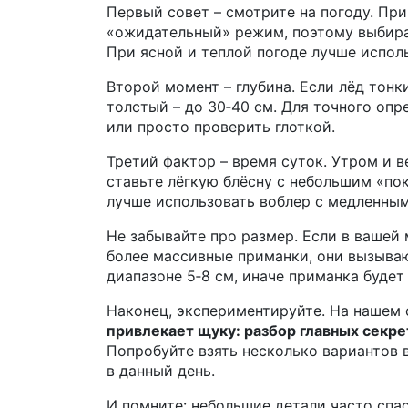
Первый совет – смотрите на погоду. При
«ожидательный» режим, поэтому выбирай
При ясной и теплой погоде лучше испол
Второй момент – глубина. Если лёд тонки
толстый – до 30‑40 см. Для точного оп
или просто проверить глоткой.
Третий фактор – время суток. Утром и 
ставьте лёгкую блёcну с небольшим «пок
лучше использовать воблер с медленны
Не забывайте про размер. Если в вашей 
более массивные приманки, они вызыва
диапазоне 5‑8 см, иначе приманка буде
Наконец, экспериментируйте. На нашем 
привлекает щуку: разбор главных секр
Попробуйте взять несколько вариантов 
в данный день.
И помните: небольшие детали часто спас