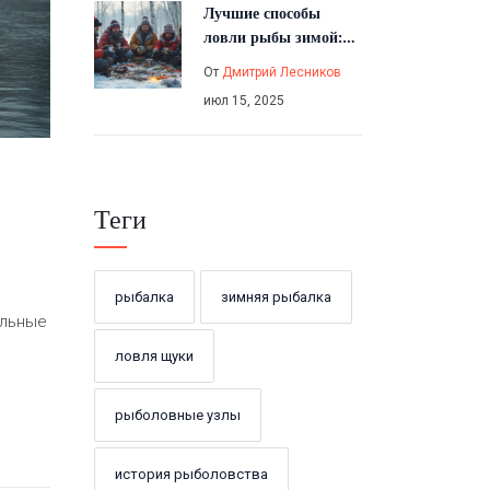
Лучшие способы
ловли рыбы зимой:
снасти, приманки и
От
Дмитрий Лесников
секреты улова
июл 15, 2025
Теги
рыбалка
зимняя рыбалка
альные
ловля щуки
рыболовные узлы
история рыболовства