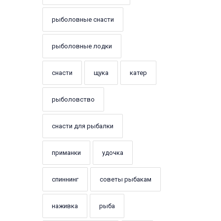
рыболовные снасти
рыболовные лодки
снасти
щука
катер
рыболовство
снасти для рыбалки
приманки
удочка
спиннинг
советы рыбакам
наживка
рыба