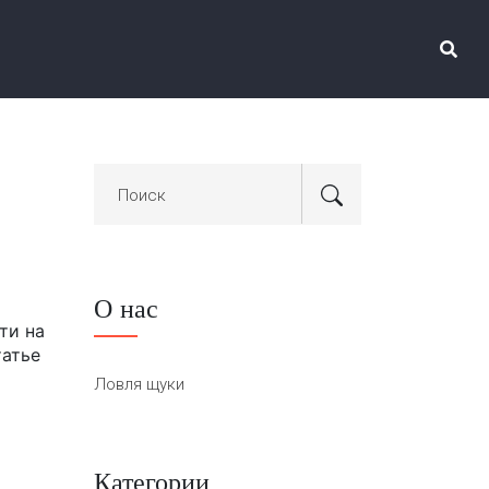
О нас
ти на
татье
Ловля щуки
Категории