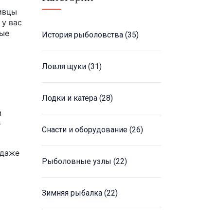
ивцы
 у вас
дые
История рыболовства
(35)
Ловля щуки
(31)
Лодки и катера
(28)
м
–
Снасти и оборудование
(26)
 даже
Рыболовные узлы
(22)
Зимняя рыбалка
(22)