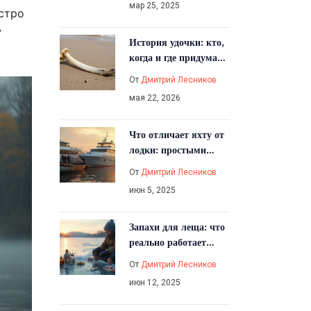
мар 25, 2025
ыстро
ь
История удочки: кто,
когда и где придумал
первый инструмент
От
Дмитрий Лесников
для рыбалки
мая 22, 2026
Что отличает яхту от
лодки: простыми
словами
От
Дмитрий Лесников
июн 5, 2025
Запахи для леща: что
реально работает
зимой
От
Дмитрий Лесников
июн 12, 2025