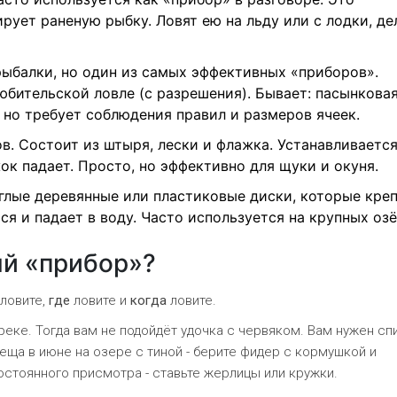
рует раненую рыбку. Ловят ею на льду или с лодки, де
рыбалки, но один из самых эффективных «приборов».
юбительской ловле (с разрешения). Бывает: пасынковая
, но требует соблюдения правил и размеров ячеек.
в. Состоит из штыря, лески и флажка. Устанавливается
ок падает. Просто, но эффективно для щуки и окуня.
углые деревянные или пластиковые диски, которые кре
ся и падает в воду. Часто используется на крупных озё
ый «прибор»?
ловите,
где
ловите и
когда
ловите.
 реке. Тогда вам не подойдёт удочка с червяком. Вам нужен сп
еща в июне на озере с тиной - берите фидер с кормушкой и
постоянного присмотра - ставьте жерлицы или кружки.