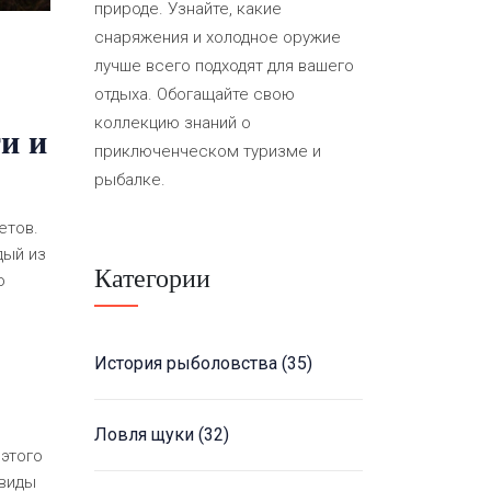
природе. Узнайте, какие
снаряжения и холодное оружие
лучше всего подходят для вашего
отдыха. Обогащайте свою
коллекцию знаний о
и и
приключенческом туризме и
рыбалке.
етов.
дый из
Категории
о
История рыболовства
(35)
Ловля щуки
(32)
 этого
 виды