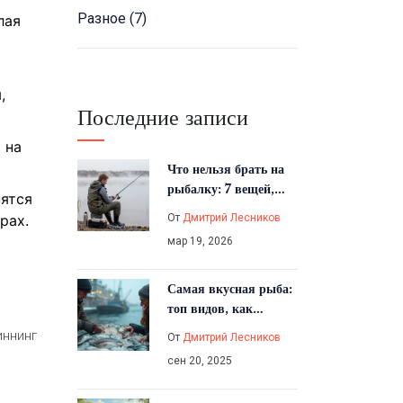
Разное
(7)
лая
,
Последние записи
 на
Что нельзя брать на
рыбалку: 7 вещей,
пятся
которые испортят
От
Дмитрий Лесников
рах.
вам день
мар 19, 2026
Самая вкусная рыба:
топ видов, как
выбрать и готовить
иннинг
От
Дмитрий Лесников
(гайд 2025)
сен 20, 2025