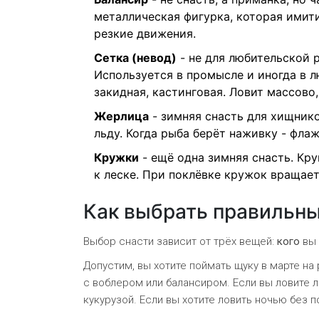
металлическая фигурка, которая имити
резкие движения.
Сетка (невод)
- не для любительской 
Используется в промысле и иногда в л
закидная, кастинговая. Ловит массово
Жерлица
- зимняя снасть для хищнико
льду. Когда рыба берёт наживку - флаж
Кружки
- ещё одна зимняя снасть. Кр
к леске. При поклёвке кружок вращает
Как выбрать правильн
Выбор снасти зависит от трёх вещей:
кого
вы 
Допустим, вы хотите поймать щуку в марте на
с воблером или балансиром. Если вы ловите л
кукурузой. Если вы хотите ловить ночью без 