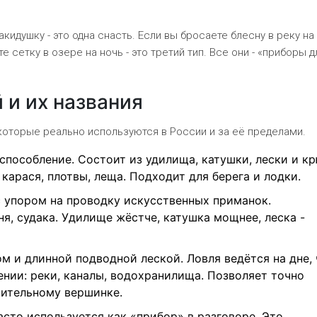
акидушку - это одна снасть. Если вы бросаете блесну в реку на
те сетку в озере на ночь - это третий тип. Все они - «приборы д
 и их названия
оторые реально используются в России и за её пределами.
способление. Состоит из удилища, катушки, лески и кр
карася, плотвы, леща. Подходит для берега и лодки.
с упором на проводку искусственных приманок.
я, судака. Удилище жёстче, катушка мощнее, леска -
м и длинной подводной леской. Ловля ведётся на дне,
ении: реки, каналы, водохранилища. Позволяет точно
вительному вершинке.
часто используется как «прибор» в разговоре. Это