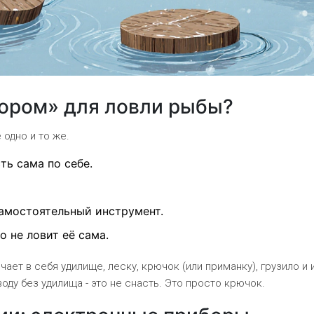
бором» для ловли рыбы?
 одно и то же.
сть сама по себе.
самостоятельный инструмент.
о не ловит её сама.
чает в себя удилище, леску, крючок (или приманку), грузило и 
оду без удилища - это не снасть. Это просто крючок.