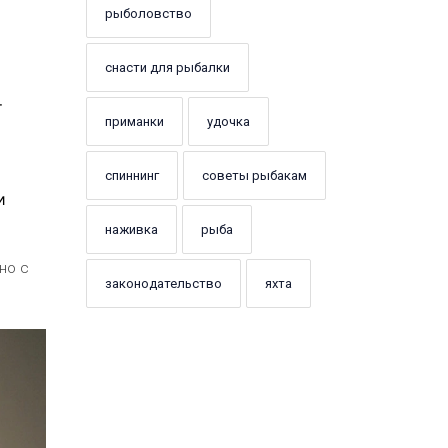
рыболовство
снасти для рыбалки
т
приманки
удочка
спиннинг
советы рыбакам
и
наживка
рыба
но с
законодательство
яхта