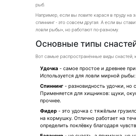
рыб.
Например, если вы ловите карася в пруду на з
спиннинг - это совсем другая. А если вы стави
ловли рыбы», но работают по-разному.
Основные типы снастей
Вот самые распространённые виды снастей, к
Удочка
- самое простое и древнее при
Используется для ловли мирной рыбы: 
Спиннинг
- разновидность удочки, но 
Применяется для хищников: щуки, окун
прочнее.
Фидер
- это удочка с тяжёлым грузило
на кормушку. Отлично работает на теч
определить поклёвку благодаря чувст
Балансир
- не снасть, а приманка, но 