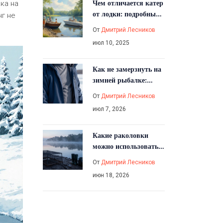
Чем отличается катер
ка на
от лодки: подробный
нг не
разбор для рыбаков и
От
Дмитрий Лесников
любителей водного
июл 10, 2025
отдыха
Как не замерзнуть на
зимней рыбалке:
проверенные советы
От
Дмитрий Лесников
по одежде и
июл 7, 2026
экипировке
Какие раколовки
можно использовать
по закону: разбор
От
Дмитрий Лесников
правил и штрафов
июн 18, 2026