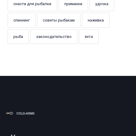
снасти для рыбалки
приманки
удочка
спиннинг
советы рыбакам
наживка
рыба
законодательство
яхта