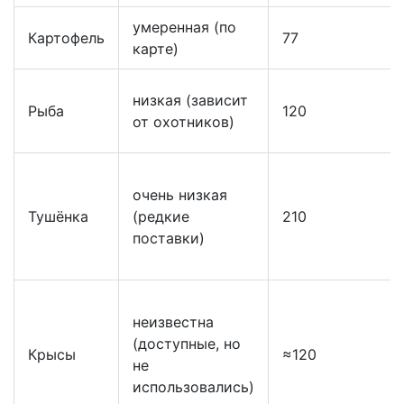
умеренная (по
Картофель
77
карте)
низкая (зависит
Рыба
120
от охотников)
очень низкая
Тушёнка
(редкие
210
поставки)
неизвестна
(доступные, но
Крысы
≈120
не
использовались)