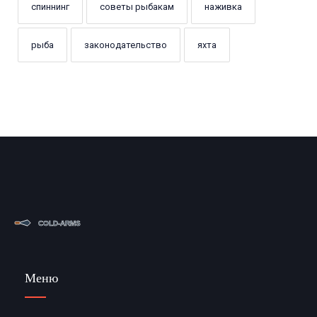
спиннинг
советы рыбакам
наживка
рыба
законодательство
яхта
Меню