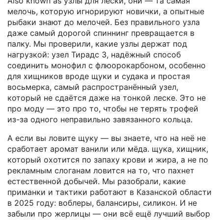
Also known as
узлы для лески
, они — та самая
мелочь, которую игнорируют новички, а опытные
рыбаки знают до мелочей.
Без правильного узла
даже самый дорогой спиннинг превращается в
палку. Мы проверили, какие узлы держат под
нагрузкой:
узел Тирадс 3
,
надёжный способ
соединить монофил с флюорокарбоном, особенно
для хищников вроде щуки и судака
и простая
восьмерка
,
самый распространённый узел,
который не сдаётся даже на тонкой леске
. Это не
про моду — это про то, чтобы не терять трофей
из-за одного неправильно завязанного кольца.
А если вы ловите щуку — вы знаете, что на неё не
сработает аромат ванили или мёда.
щукa
,
хищник,
который охотится по запаху крови и жира, а не по
рекламным слоганам
ловится на то, что пахнет
естественной добычей. Мы разобрали, какие
приманки и тактики работают в Казанской области
в 2025 году: воблеры, балансиры, силикон. И не
забыли про жерлицы — они всё ещё лучший выбор