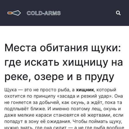
Места обитания щуки:
где искать хищницу на
реке, озере и в пруду
Щука — это не просто рыба, а
хищник
,
который
охотится по принципу «засада и резкий удар»
. Она
не гоняется за добычей, как окунь, а ждёт, пока та
подплывёт ближе. И именно поэтому
лещ
,
окунь
и
даже мелкие караси становятся её жертвами, если
попадут в зону её ожидания. Чтобы поймать щуку,
нужно знать, где она сидит — а не где рыба вообще