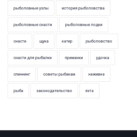
рыболовные узлы
история рыболовства
рыболовные снасти
рыболовные лодки
снасти
щука
катер
рыболовство
снасти для рыбалки
приманки
удочка
спиннинг
советы рыбакам
наживка
рыба
законодательство
яхта