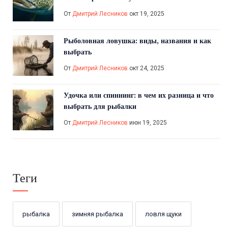
От
Дмитрий Лесников
окт 19, 2025
Рыболовная ловушка: виды, названия и как
выбрать
От
Дмитрий Лесников
окт 24, 2025
Удочка или спиннинг: в чем их разница и что
выбрать для рыбалки
От
Дмитрий Лесников
июн 19, 2025
Теги
рыбалка
зимняя рыбалка
ловля щуки