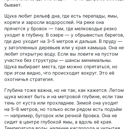
бывает.
Щука любит
рельеф дна
,
где есть перепады, ямы,
коряги и заросли водорослей
. На реке она
прячется у бровок — там, где мелководье резко
уходит в глубину. В озере — у обрывистых берегов,
где дно уходит на 3–5 метров и дальше. В пруду —
у затопленных деревьев или у края камыша. Она не
любит открытую воду. Если вы ловите на пустом
участке без структуры — шансы минимальны.
Щука выбирает места, где можно спрятаться, но
при этом видно, что происходит вокруг. Это её
охотничья стратегия.
Глубина тоже важна, но не так, как кажется. Летом
щука может быть и на метровой глубине, если там
тень от куста или прохладнее. Зимой она уходит
на 5–8 метров, но только если рядом есть подъём
— например, бугорок или речной бровка. Она не
сидит в центре глубокой ямы, а вдоль её края.
Температура воды, наличие кислорода и укрытия